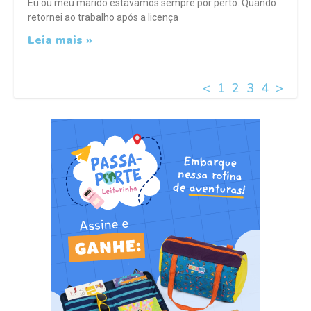
Eu ou meu marido estávamos sempre por perto. Quando
retornei ao trabalho após a licença
Leia mais »
<
1
2
3
4
>