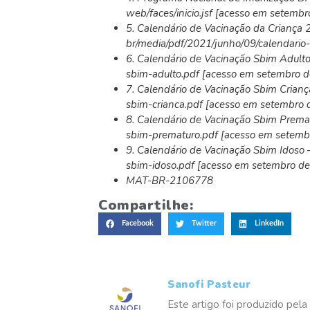
web/faces/inicio.jsf [acesso em setemb
5. Calendário de Vacinação da Criança 
br/media/pdf/2021/junho/09/calendario
6. Calendário de Vacinação Sbim Adulto 
sbim-adulto.pdf [acesso em setembro 
7. Calendário de Vacinação Sbim Criança
sbim-crianca.pdf [acesso em setembro 
8. Calendário de Vacinação Sbim Prematu
sbim-prematuro.pdf [acesso em setemb
9. Calendário de Vacinação Sbim Idoso 
sbim-idoso.pdf
[acesso em setembro d
MAT-BR-2106778
Compartilhe:
Facebook
Twitter
LinkedIn
Sanofi Pasteur
Este artigo foi produzido pela