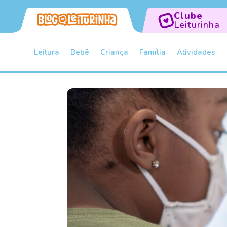
Clube
Leiturinha
Leitura
Bebê
Criança
Família
Atividades