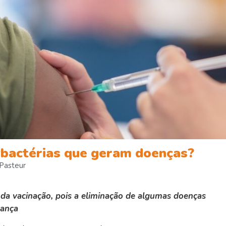
s e bactérias que geram doenças?
 Pasteur
 da vacinação, pois a eliminação de algumas doenças
rança