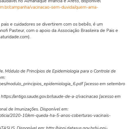
 saudável no Almanaque Infância e Afeto, disponível
om.br/campanha/vacinacao-sem-duvida/quem-ama-
ra pais e cuidadores se divertirem com os bebês, é um
ofi Pasteur, com o apoio da Associação Brasileira de Pais e
aturidade.com).
. Módulo de Princípios de Epidemiologia para o Controle de
em:
coes/modulo_principios_epidemiologia_6.pdf [acesso em setembro
 https://antigo.saude.gov.br/saude-de-a-z/vacinacao [acesso em
onal de Imunizações. Disponível em:
/noticia/2020-10/em-queda-ha-5-anos-coberturas-vacinais-
SUS. Disponível em: http://sipni.datasus.gov.br/si-pni-