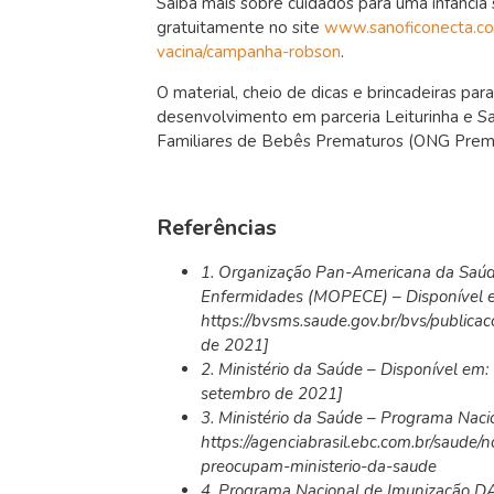
Saiba mais sobre cuidados para uma infância
gratuitamente no site
www.sanoficonecta.c
vacina/campanha-robson
.
O material, cheio de dicas e brincadeiras pa
desenvolvimento em parceria Leiturinha e San
Familiares de Bebês Prematuros (ONG Prem
Referências
1. Organização Pan-Americana da Saúde
Enfermidades (MOPECE) – Disponível 
https://bvsms.saude.gov.br/bvs/publica
de 2021]
2. Ministério da Saúde – Disponível em:
setembro de 2021]
3. Ministério da Saúde – Programa Naci
https://agenciabrasil.ebc.com.br/saude
preocupam-ministerio-da-saude
4. Programa Nacional de Imunização DATA