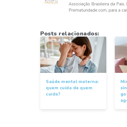
Associação Brasileira da Pai
Prematuridade.com, para a c
Posts relacionados:
Saúde mental materna:
Mi
quem cuida de quem
sí
cuida?
gos
ag