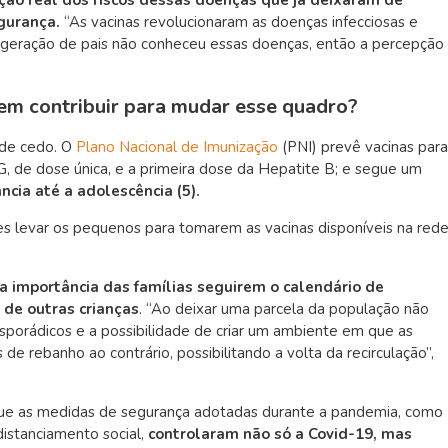
gurança.
“As vacinas revolucionaram as doenças infecciosas e
a geração de pais não conheceu essas doenças, então a percepção
em contribuir para mudar esse quadro?
de cedo. O
Plano Nacional de Imunização
(PNI) prevê vacinas para
, de dose única, e a primeira dose da Hepatite B; e segue um
ância até a adolescência (
5)
.
es levar os pequenos para tomarem as vacinas disponíveis na red
a importância das famílias seguirem o calendário de
 de outras crianças
. “
Ao deixar uma parcela da população não
sporádicos e a possibilidade de criar um ambiente em que as
e rebanho ao contrário, possibilitando a volta da recirculação”,
que as medidas de segurança adotadas durante a pandemia, como
distanciamento social,
controlaram não só a Covid-19, mas