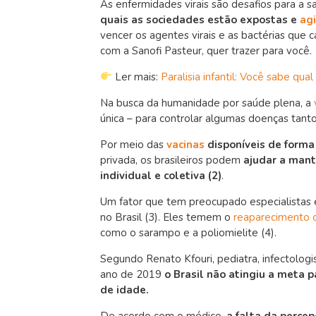
As enfermidades virais são desafios para a s
quais as sociedades estão expostas e
ag
vencer os agentes virais e as bactérias que 
com a Sanofi Pasteur, quer trazer para você.
Ler mais:
Paralisia infantil: Você sabe qu
Na busca da humanidade por saúde plena, a
única – para controlar algumas doenças tanto
Por meio das
vacinas
disponíveis de forma
privada, os brasileiros podem
ajudar a mant
individual e coletiva (
2)
.
Um fator que tem preocupado especialistas é
no Brasil (
3)
. Eles temem o
reaparecimento 
como o sarampo e a poliomielite (
4)
.
Segundo Renato Kfouri, pediatra, infectologi
ano de 2019
o Brasil não atingiu a meta p
de idade.
De acordo com o médico,
a falta da perce