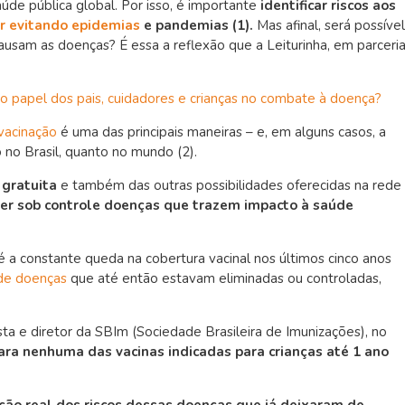
aúde pública global. Por isso, é importante
identificar riscos aos
ir evitando epidemias
e pandemias (
1)
.
Mas afinal, será possível
causam as doenças? É essa a reflexão que a Leiturinha, em parceri
al o papel dos pais, cuidadores e crianças no combate à doença?
vacinação
é uma das principais maneiras – e, em alguns casos, a
 no Brasil, quanto no mundo (
2)
.
 gratuita
e também das outras possibilidades oferecidas na rede
er sob controle doenças que trazem impacto à saúde
 a constante queda na cobertura vacinal nos últimos cinco anos
de doenças
que até então estavam eliminadas ou controladas,
sta e diretor da SBIm (Sociedade Brasileira de Imunizações), no
ara nenhuma das vacinas indicadas para crianças até 1 ano
pção real dos riscos dessas doenças que já deixaram de