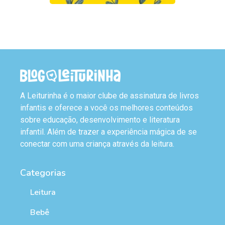
A Leiturinha é o maior clube de assinatura de livros
infantis e oferece a você os melhores conteúdos
sobre educação, desenvolvimento e literatura
infantil. Além de trazer a experiência mágica de se
conectar com uma criança através da leitura.
Categorias
Leitura
Bebê