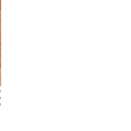
r
o
s