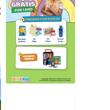
a
a
Acompanhe nossas
redes sociais