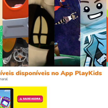
ríveis disponíveis no App PlayKids
aral