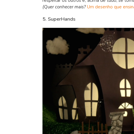
respeitar os outros e, acima de tudo, se t
(Quer conhecer mais?
Um desenho que ensina
5. SuperHands