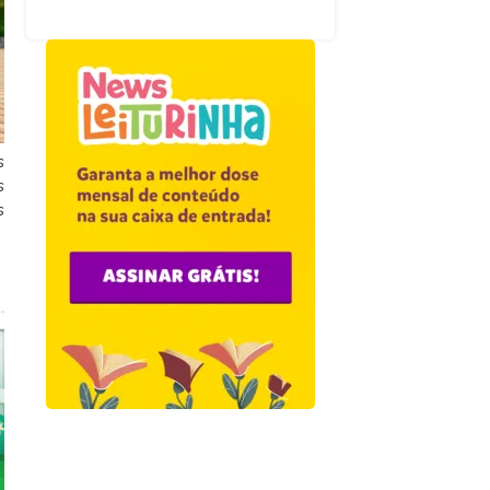
s
s
s