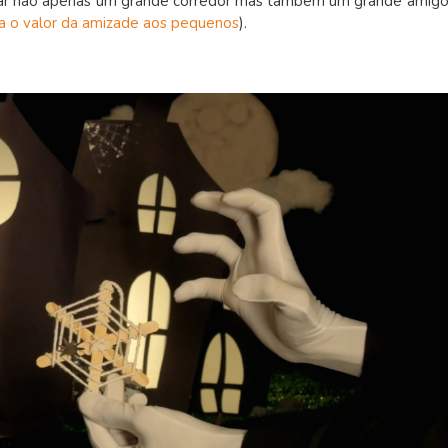
ornar não apenas um grande corredor mas também um grande amigo
 o valor da amizade aos pequenos
).