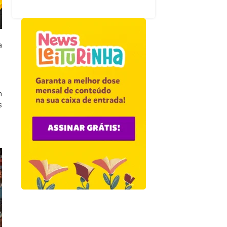
a
m
s