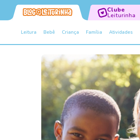
Clube
Leiturinha
Leitura
Bebê
Criança
Família
Atividades