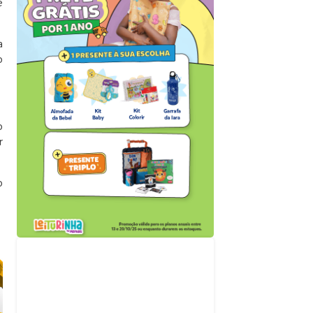
e
a
o
o
r
o
Acompanhe nossas
redes sociais