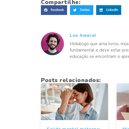
Compartilhe:
Facebook
Twitter
LinkedIn
Leo Amaral
Midiálogo que ama livros, mús
fundamental e deve estar pre
educação se encontram o apren
Posts relacionados:
Saúde mental materna:
Mi