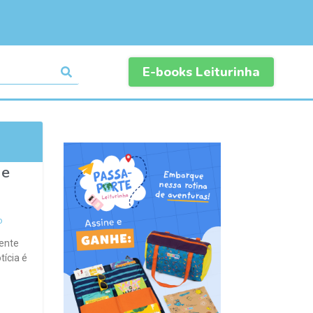
E-books Leiturinha
 e
o
ente
tícia é