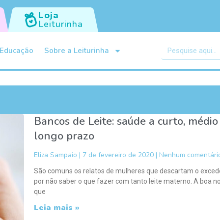
Loja
Leiturinha
Educação
Sobre a Leiturinha
Bancos de Leite: saúde a curto, médio
longo prazo
Eliza Sampaio
7 de fevereiro de 2020
Nenhum comentári
São comuns os relatos de mulheres que descartam o exced
por não saber o que fazer com tanto leite materno. A boa no
que
Leia mais »