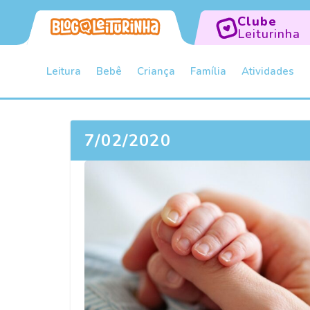
Clube
Leiturinha
Leitura
Bebê
Criança
Família
Atividades
7/02/2020