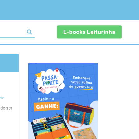
E-books Leiturinha
io
de ser