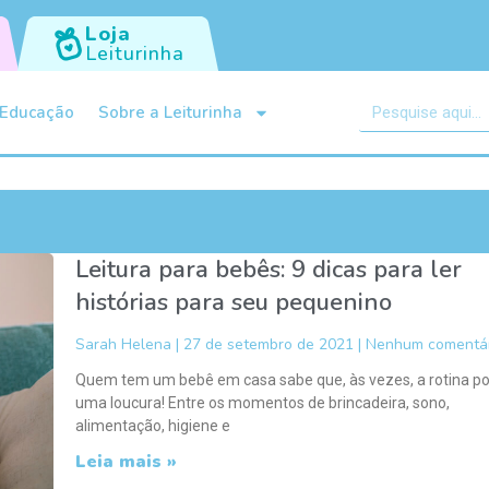
Loja
Leiturinha
Educação
Sobre a Leiturinha
Leitura para bebês: 9 dicas para ler
histórias para seu pequenino
Sarah Helena
27 de setembro de 2021
Nenhum comentár
Quem tem um bebê em casa sabe que, às vezes, a rotina po
uma loucura! Entre os momentos de brincadeira, sono,
alimentação, higiene e
Leia mais »