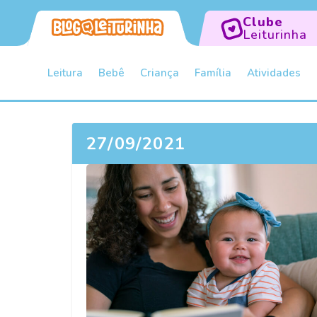
Clube
Leiturinha
Leitura
Bebê
Criança
Família
Atividades
27/09/2021