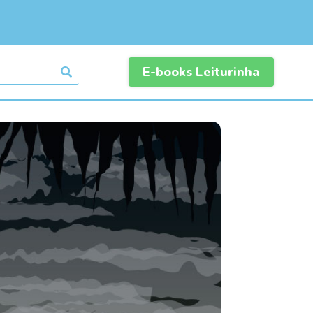
E-books Leiturinha