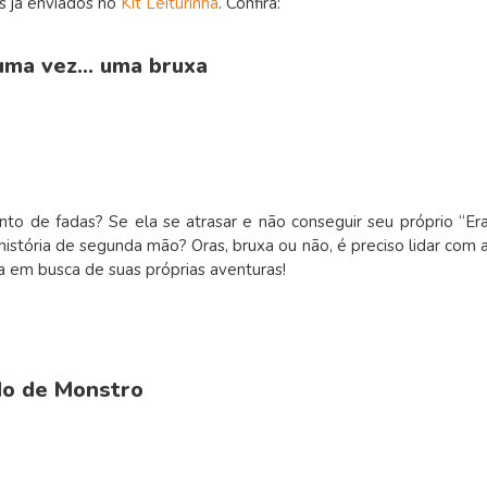
os já enviados no
Kit Leiturinha
. Confira:
 uma vez… uma bruxa
 de fadas? Se ela se atrasar e não conseguir seu próprio “Er
istória de segunda mão? Oras, bruxa ou não, é preciso lidar com 
sa em busca de suas próprias aventuras!
do de Monstro