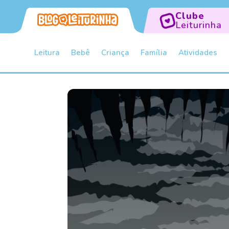
Clube
Leiturinha
Leitura
Bebê
Criança
Família
Atividades