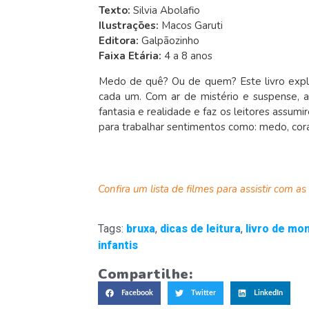
Texto:
Silvia Abolafio
Ilustrações:
Macos Garuti
Editora:
Galpãozinho
Faixa Etária:
4 a 8 anos
Medo de quê? Ou de quem? Este livro expl
cada um. Com ar de mistério e suspense, au
fantasia e realidade e faz os leitores assumi
para trabalhar sentimentos como: medo, cor
Confira um lista de filmes para assistir com a
Tags:
bruxa
,
dicas de leitura
,
livro de mo
infantis
Compartilhe:
Facebook
Twitter
LinkedIn