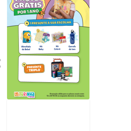
a
a
Acompanhe nossas
redes sociais