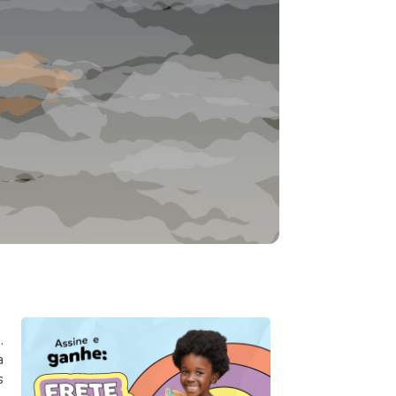
.
a
s