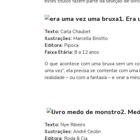
estes títulos fazem parte da seleção de livr
1. Era
Texto:
Carla Chaubet
Ilustrações:
Marcella Briotto
Editora:
Pipoca
Faixa Etária:
8 a 12 anos
O que acontece com uma bruxa sem um conto
uma vez”, ela precisa se contentar com uma h
realidade – ou com a fantasia – e virar a me
2. Me
Texto:
Nye Ribeiro
Ilustrações:
André Ceolin
Editora:
Roda & Cia