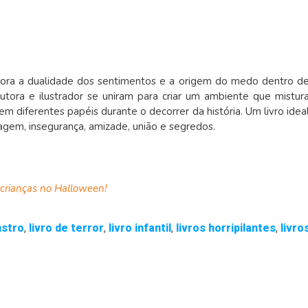
ora a dualidade dos sentimentos e a origem do medo dentro d
tora e ilustrador se uniram para criar um ambiente que mistur
rem diferentes papéis durante o decorrer da história. Um livro idea
agem, insegurança, amizade, união e segredos.
s crianças no Halloween!
nstro
,
livro de terror
,
livro infantil
,
livros horripilantes
,
livro