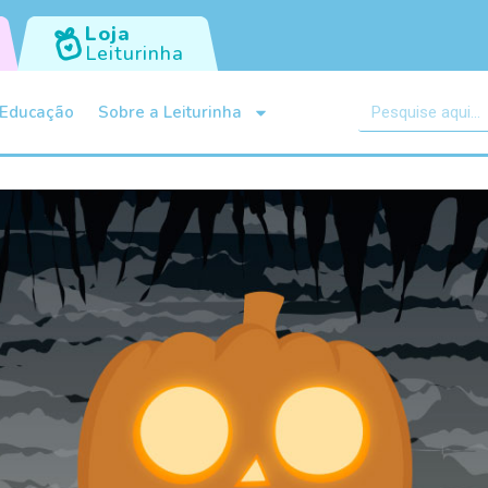
Loja
Leiturinha
Educação
Sobre a Leiturinha