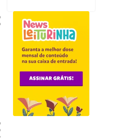
a
a
a
m
o