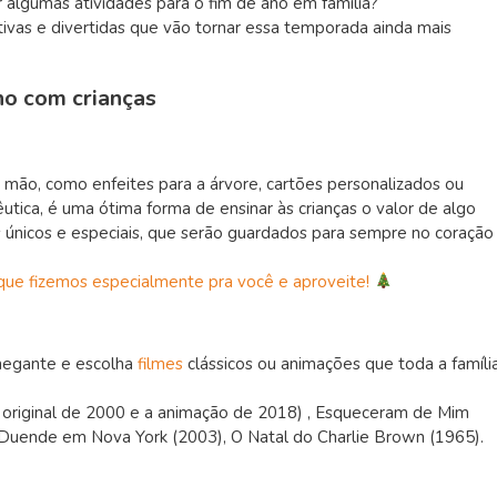
r algumas atividades para o fim de ano em família?
tivas e divertidas que vão tornar essa temporada ainda mais
ano com crianças
 à mão, como enfeites para a árvore, cartões personalizados ou
utica, é uma ótima forma de ensinar às crianças o valor de algo
únicos e especiais, que serão guardados para sempre no coração
 que fizemos especialmente pra você e aproveite!
chegante e escolha
filmes
clássicos ou animações que toda a famíli
(o original de 2000 e a animação de 2018) , Esqueceram de Mim
Duende em Nova York (2003), O Natal do Charlie Brown (1965).