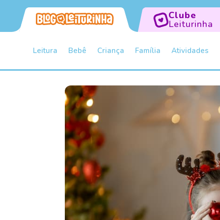
Clube
Leiturinha
Leitura
Bebê
Criança
Família
Atividades