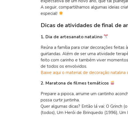
expectativa de um novo ano, que tal planeja
A seguir, compartilhamos algumas ideias cria
especial!
Dicas de
atividades de final de 
1. Dia de artesanato natalino
Reúna a família para criar decorações feitas
guirlandas. Além de ser uma atividade terapê
feito com carinho e também viver momentos 
de todos os envolvidos.
Baixe aqui o material de decoração natalina
2. Maratona de filmes temáticos
Prepare a pipoca, arrume um cantinho acon
possa curtir juntinha.
Quer algumas dicas? Então lá vai: O Grinch 
(todos), Um Herói de Brinquedo (1996), Um 