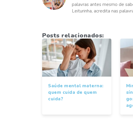
palavras antes mesmo de sabe
Leiturinha, acredita nas palav
Posts relacionados:
Saúde mental materna:
Mi
quem cuida de quem
sí
cuida?
gos
ag