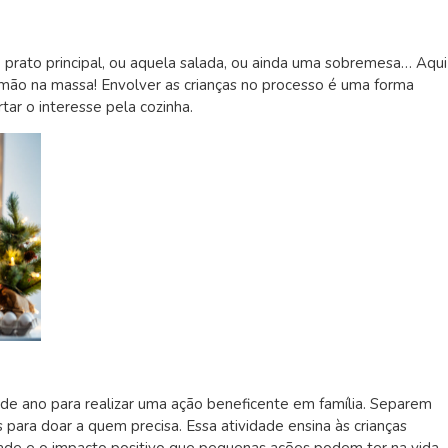
 o prato principal, ou aquela salada, ou ainda uma sobremesa… Aqui
 mão na massa! Envolver as crianças no processo é uma forma
tar o interesse pela cozinha.
m de ano para realizar uma ação beneficente em família. Separem
s para doar a quem precisa. Essa atividade ensina às crianças
dade e o impacto positivo que pequenas ações podem ter na vida