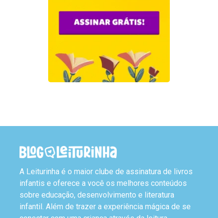
A Leiturinha é o maior clube de assinatura de livros
infantis e oferece a você os melhores conteúdos
sobre educação, desenvolvimento e literatura
infantil. Além de trazer a experiência mágica de se