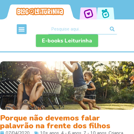
E-books Leiturinha
Porque não devemos falar
palavrão na frente dos filhos
07/04/2020
10+ anos
,
4 - 6 anos
,
7 - 10 anos
,
Criança