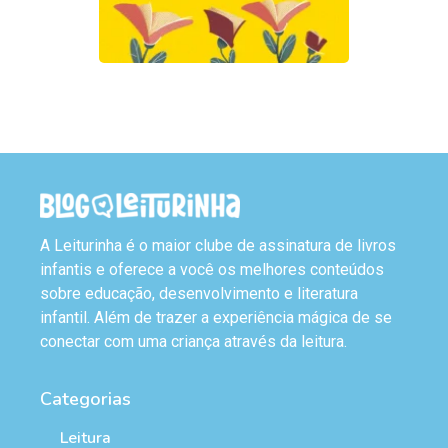
A Leiturinha é o maior clube de assinatura de livros
infantis e oferece a você os melhores conteúdos
sobre educação, desenvolvimento e literatura
infantil. Além de trazer a experiência mágica de se
conectar com uma criança através da leitura.
Categorias
Leitura