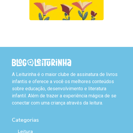
A Leiturinha é o maior clube de assinatura de livros
infantis e oferece a você os melhores conteúdos
sobre educação, desenvolvimento e literatura
infantil. Além de trazer a experiência mágica de se
conectar com uma criança através da leitura.
Categorias
Leitura