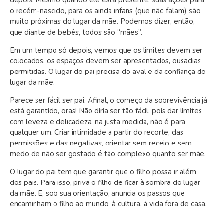
depois. Mesmo quando ele está presente, suas ações para
o recém-nascido, para os ainda infans (que não falam) são
muito próximas do lugar da mãe. Podemos dizer, então,
que diante de bebês, todos são “mães”.
Em um tempo só depois, vemos que os limites devem ser
colocados, os espaços devem ser apresentados, ousadias
permitidas. O lugar do pai precisa do aval e da confiança do
lugar da mãe.
Parece ser fácil ser pai. Afinal, o começo da sobrevivência já
está garantido, oras! Não diria ser tão fácil, pois dar limites
com leveza e delicadeza, na justa medida, não é para
qualquer um. Criar intimidade a partir do recorte, das
permissões e das negativas, orientar sem receio e sem
medo de não ser gostado é tão complexo quanto ser mãe.
O lugar do pai tem que garantir que o filho possa ir além
dos pais. Para isso, priva o filho de ficar à sombra do lugar
da mãe. E, sob sua orientação, anuncia os passos que
encaminham o filho ao mundo, à cultura, à vida fora de casa.