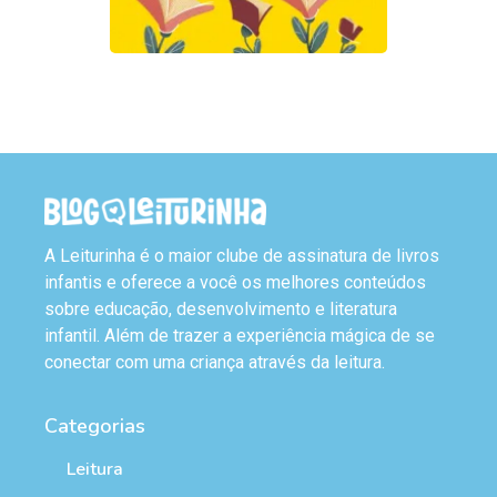
A Leiturinha é o maior clube de assinatura de livros
infantis e oferece a você os melhores conteúdos
sobre educação, desenvolvimento e literatura
infantil. Além de trazer a experiência mágica de se
conectar com uma criança através da leitura.
Categorias
Leitura