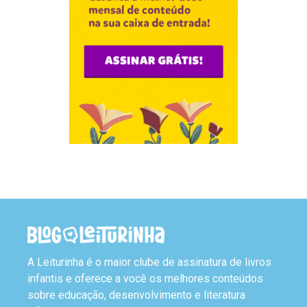
A Leiturinha é o maior clube de assinatura de livros
infantis e oferece a você os melhores conteúdos
sobre educação, desenvolvimento e literatura