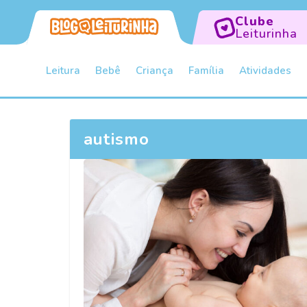
Clube
Leiturinha
Leitura
Bebê
Criança
Família
Atividades
autismo