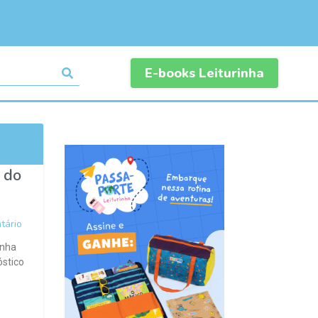
E-books Leiturinha
 do
ário
inha
óstico