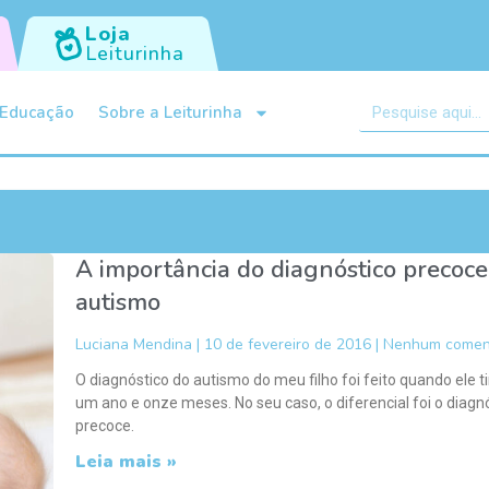
Loja
Leiturinha
Educação
Sobre a Leiturinha
A importância do diagnóstico precoce
autismo
Luciana Mendina
10 de fevereiro de 2016
Nenhum coment
O diagnóstico do autismo do meu filho foi feito quando ele t
um ano e onze meses. No seu caso, o diferencial foi o diagn
precoce.
Leia mais »