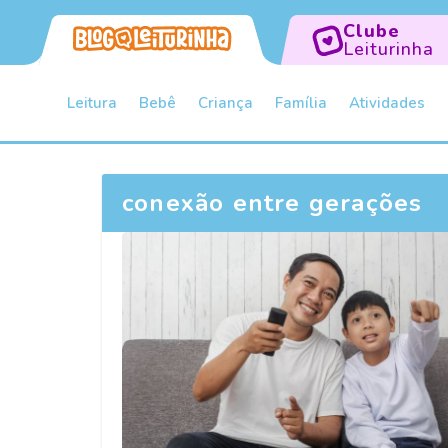
Clube
Leiturinha
Leitura
Bebê
Criança
Família
Atividades
conexão entre gerações