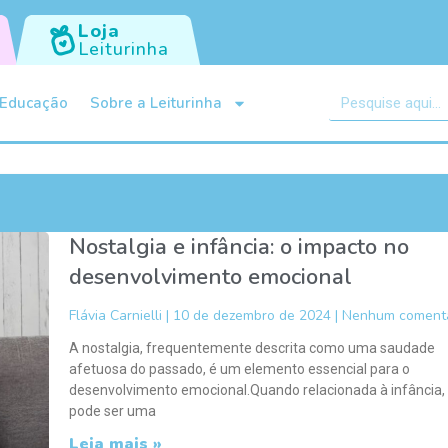
Loja
Leiturinha
Educação
Sobre a Leiturinha
Nostalgia e infância: o impacto no
desenvolvimento emocional
Flávia Carnielli
10 de dezembro de 2024
Nenhum comentá
A nostalgia, frequentemente descrita como uma saudade
afetuosa do passado, é um elemento essencial para o
desenvolvimento emocional.Quando relacionada à infância, 
pode ser uma
Leia mais »