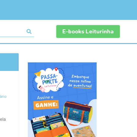
E-books Leiturinha
rio
ela