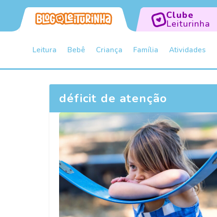
Clube
Leiturinha
Leitura
Bebê
Criança
Família
Atividades
déficit de atenção