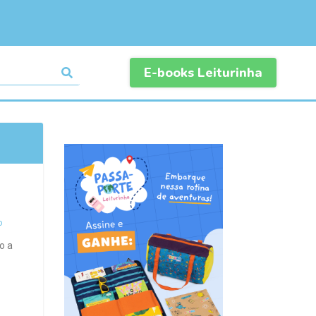
E-books Leiturinha
o
o a