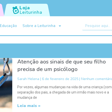
Loja
Leiturinha
Educação
Sobre a Leiturinha
Atenção aos sinais de que seu filho
precisa de um psicólogo
Sarah Helena
6 de fevereiro de 2025
Nenhum comentári
Por vezes, algumas mudanças na vida de uma criança (com
separação dos pais, a chegada de um irmão mais novo e a
mudança de
Leia mais »