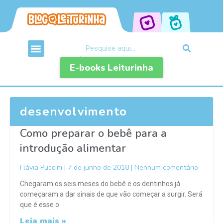
E-books Leiturinha
desenvolvimento
Como preparar o bebê para a
introdução alimentar
Flávia Puccini
7 de junho de 2018
Nenhum comentário
Chegaram os seis meses do bebê e os dentinhos já
começaram a dar sinais de que vão começar a surgir. Será
que é esse o
Leia mais »