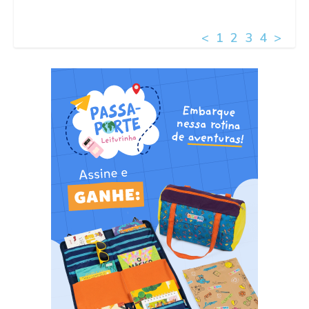
<
1
2
3
4
>