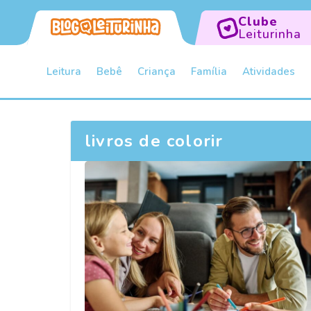
Clube
Leiturinha
Leitura
Bebê
Criança
Família
Atividades
livros de colorir