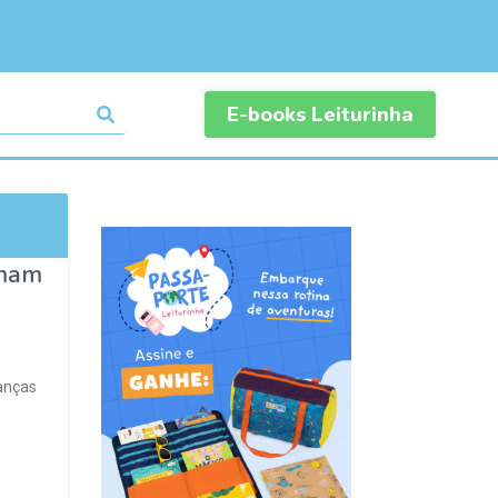
E-books Leiturinha
Amam
ianças