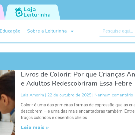
Loja
Leiturinha
Educação
Sobre a Leiturinha
Livros de Colorir: Por que Crianças 
e Adultos Redescobriram Essa Febre
Lais Amorim
22 de outubro de 2025
Nenhum comentário
Colorir é uma das primeiras formas de expressão que as cr
descobrem — e uma das mais encantadoras também. Entre
traços coloridos e desenhos cheios
Leia mais »