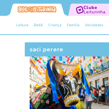
Clube
Leiturinha
Leitura
Bebê
Criança
Família
Atividades
saci perere