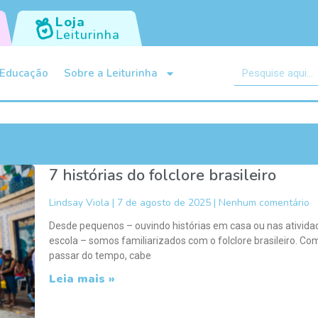
Loja
Leiturinha
Educação
Sobre a Leiturinha
7 histórias do folclore brasileiro
Lindsay Viola
7 de agosto de 2025
Nenhum comentário
Desde pequenos – ouvindo histórias em casa ou nas ativida
escola – somos familiarizados com o folclore brasileiro. Co
passar do tempo, cabe
Leia mais »