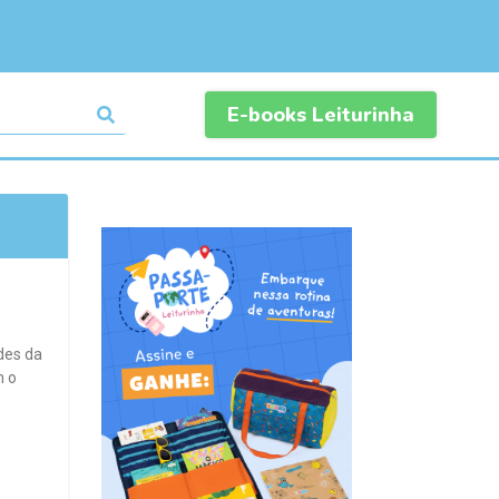
E-books Leiturinha
des da
m o