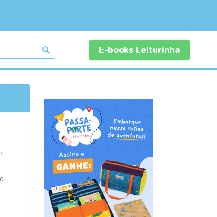
E-books Leiturinha
o
se