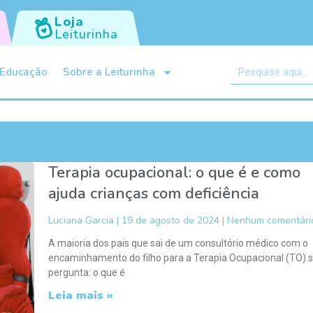
Loja
Leiturinha
Educação
Sobre a Leiturinha
Terapia ocupacional: o que é e como
ajuda crianças com deficiência
Luciana Garcia
19 de agosto de 2024
Nenhum comentári
A maioria dos pais que sai de um consultório médico com o
encaminhamento do filho para a Terapia Ocupacional (TO) 
pergunta: o que é
Leia mais »