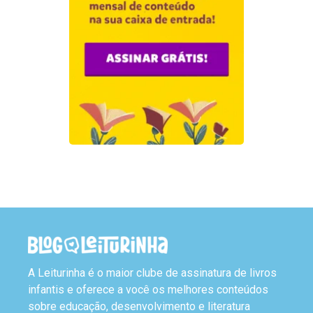
A Leiturinha é o maior clube de assinatura de livros
infantis e oferece a você os melhores conteúdos
sobre educação, desenvolvimento e literatura