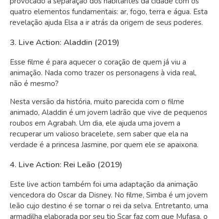
provocado a separação dos habitantes da cidade com os
quatro elementos fundamentais: ar, fogo, terra e água. Esta
revelação ajuda Elsa a ir atrás da origem de seus poderes.
3. Live Action: Aladdin (2019)
Esse filme é para aquecer o coração de quem já viu a
animação. Nada como trazer os personagens à vida real,
não é mesmo?
Nesta versão da história, muito parecida com o filme
animado, Aladdin é um jovem ladrão que vive de pequenos
roubos em Agrabah. Um dia, ele ajuda uma jovem a
recuperar um valioso bracelete, sem saber que ela na
verdade é a princesa Jasmine, por quem ele se apaixona.
4. Live Action: Rei Leão (2019)
Este live action também foi uma adaptação da animação
vencedora do Oscar da Disney. No filme, Simba é um jovem
leão cujo destino é se tornar o rei da selva. Entretanto, uma
armadilha elaborada por seu tio Scar faz com que Mufasa, o