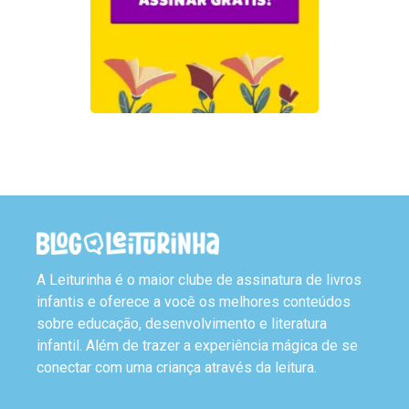
A Leiturinha é o maior clube de assinatura de livros
infantis e oferece a você os melhores conteúdos
sobre educação, desenvolvimento e literatura
infantil. Além de trazer a experiência mágica de se
conectar com uma criança através da leitura.