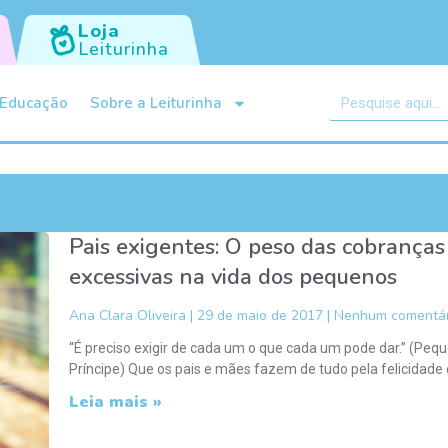
Loja
Leiturinha
Educação
Sobre a Leiturinha
Pais exigentes: O peso das cobranças
excessivas na vida dos pequenos
Ana Clara Oliveira
29 de maio de 2017
Nenhum comentár
“É preciso exigir de cada um o que cada um pode dar.” (Peq
Príncipe) Que os pais e mães fazem de tudo pela felicidade
Leia mais »