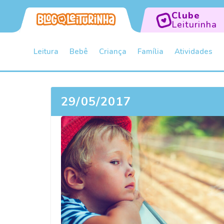
Clube
Leiturinha
Leitura
Bebê
Criança
Família
Atividades
29/05/2017