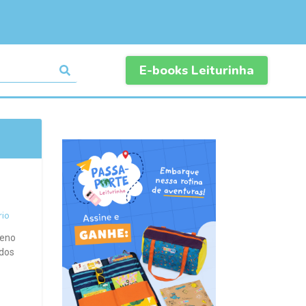
E-books Leiturinha
io
ueno
 dos