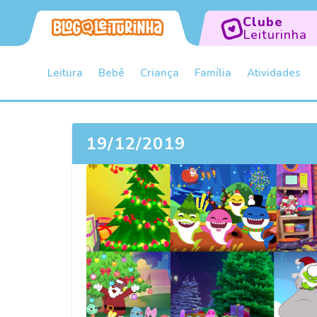
Clube
Leiturinha
Leitura
Bebê
Criança
Família
Atividades
19/12/2019