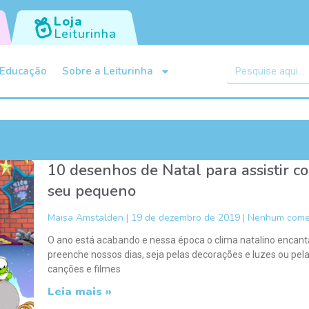
Loja
Leiturinha
Educação
Sobre a Leiturinha
10 desenhos de Natal para assistir c
seu pequeno
Maisa Amstalden
19 de dezembro de 2019
Nenhum come
O ano está acabando e nessa época o clima natalino encant
preenche nossos dias, seja pelas decorações e luzes ou pel
canções e filmes
Leia mais »