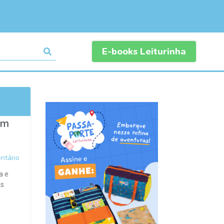
E-books Leiturinha
om
ntário
a e
as