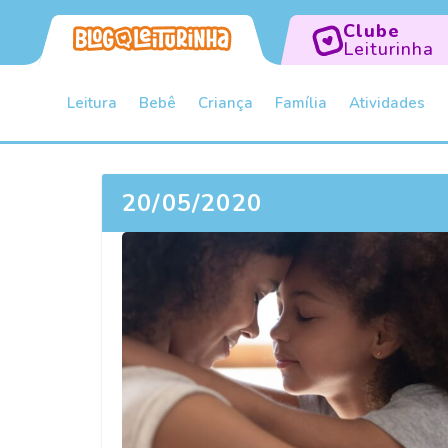
Clube
Leiturinha
Leitura
Bebê
Criança
Família
Atividades
20/05/2020