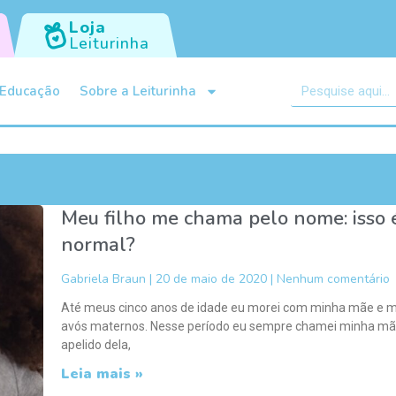
Loja
Leiturinha
Educação
Sobre a Leiturinha
Meu filho me chama pelo nome: isso 
normal?
Gabriela Braun
20 de maio de 2020
Nenhum comentário
Até meus cinco anos de idade eu morei com minha mãe e 
avós maternos. Nesse período eu sempre chamei minha mã
apelido dela,
Leia mais »