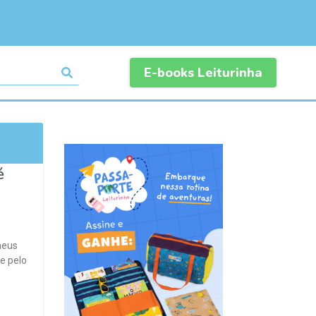
E-books Leiturinha
é
meus
e pelo