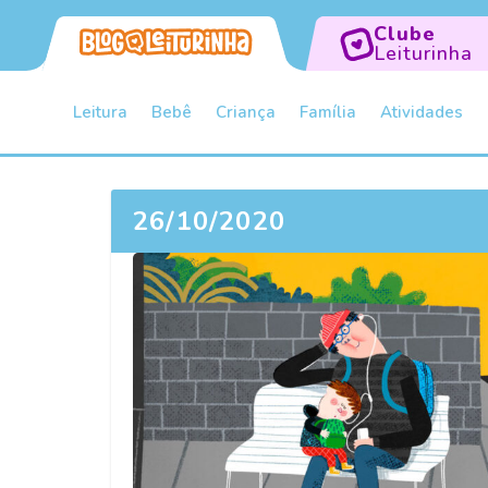
Clube
Leiturinha
Leitura
Bebê
Criança
Família
Atividades
26/10/2020