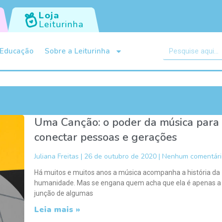
Loja
Leiturinha
Educação
Sobre a Leiturinha
Uma Canção: o poder da música para
conectar pessoas e gerações
Juliana Freitas
26 de outubro de 2020
Nenhum comentári
Há muitos e muitos anos a música acompanha a história da
humanidade. Mas se engana quem acha que ela é apenas a
junção de algumas
Leia mais »