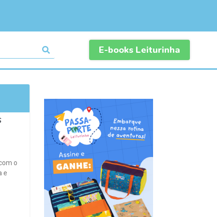
E-books Leiturinha
s
 com o
a e