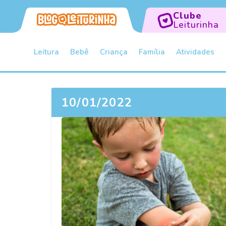
Clube
Leiturinha
Leitura
Bebê
Criança
Família
Atividades
10/01/2022