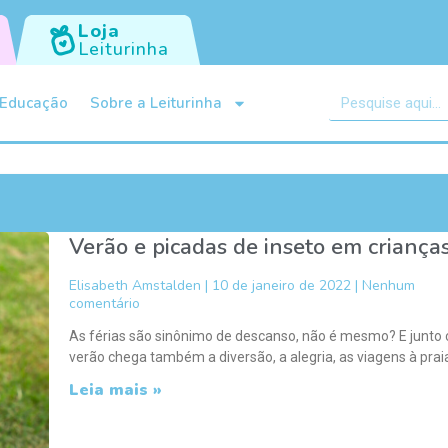
Loja
Leiturinha
Educação
Sobre a Leiturinha
Verão e picadas de inseto em criança
Elisabeth Amstalden
10 de janeiro de 2022
Nenhum
comentário
As férias são sinônimo de descanso, não é mesmo? E junto
verão chega também a diversão, a alegria, as viagens à prai
Leia mais »