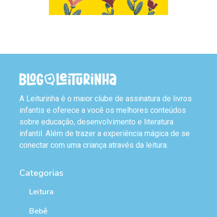
A Leiturinha é o maior clube de assinatura de livros
infantis e oferece a você os melhores conteúdos
sobre educação, desenvolvimento e literatura
infantil. Além de trazer a experiência mágica de se
conectar com uma criança através da leitura.
Categorias
Leitura
Bebê