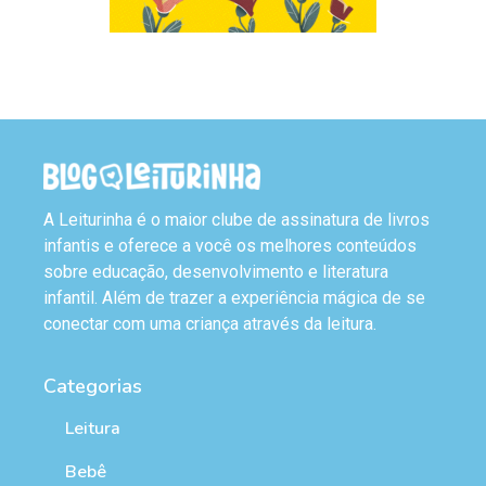
A Leiturinha é o maior clube de assinatura de livros
infantis e oferece a você os melhores conteúdos
sobre educação, desenvolvimento e literatura
infantil. Além de trazer a experiência mágica de se
conectar com uma criança através da leitura.
Categorias
Leitura
Bebê