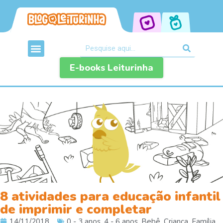
E-books Leiturinha
8 atividades para educação infantil
de imprimir e completar
14/11/2018
0 - 3 anos
,
4 - 6 anos
,
Bebê
,
Criança
,
Família