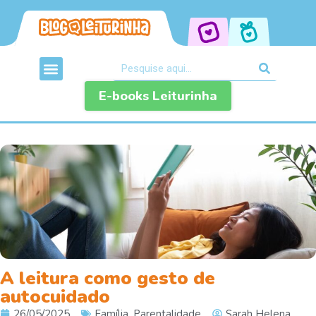
E-books Leiturinha
A leitura como gesto de
autocuidado
26/05/2025
Família
,
Parentalidade
Sarah Helena