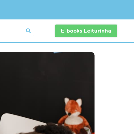
E-books Leiturinha