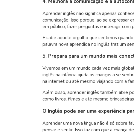
4. Melhora a comunicação e a autocon
Aprender inglês não significa apenas conhe
comunicação. Isso porque, ao se expressar e
em público, fazer perguntas e interagir com 
E sabe aquele orgulho que sentimos quando
palavra nova aprendida no inglês traz um se
5. Prepara para um mundo mais conec
Vivemos em um mundo cada vez mais globaliz
inglês na infância ajuda as crianças a se sen
na internet ou até mesmo viajando com a famí
Além disso, aprender inglês também abre po
como livros, filmes e até mesmo brincadeiras
O Inglês pode ser uma experiência par
Aprender uma nova língua não é só sobre fal
pensar e sentir. Isso faz com que a criança d