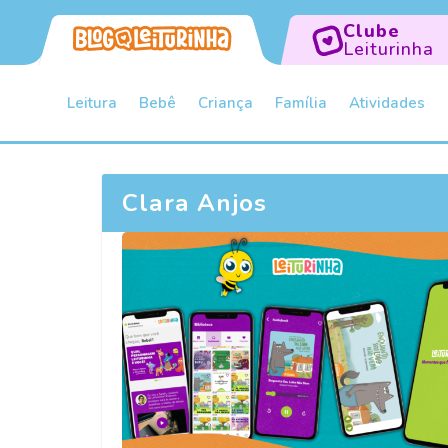
Clube
Leiturinha
Leitura
Bebê
Criança
Família
Atividades
Clara Anjos