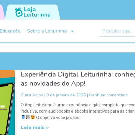
Loja
Leiturinha
Educação
Sobre a Leiturinha
Experiência Digital Leiturinha: conhe
as novidades do App!
Clara Anjos
9 de janeiro de 2025
Nenhum comentário
O App Leiturinha é uma experiência digital completa que con
inclusive, com audiobooks e ebooks interativos para as crian
O objetivo você já sabe:
Leia mais »