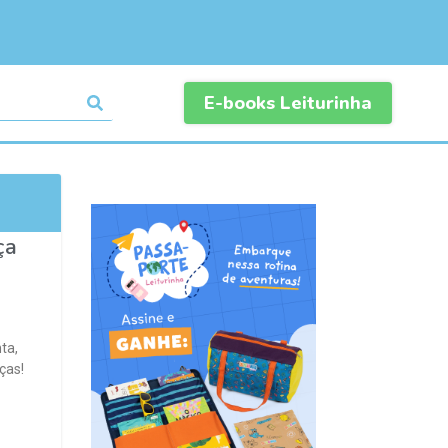
E-books Leiturinha
ça
ta,
ças!