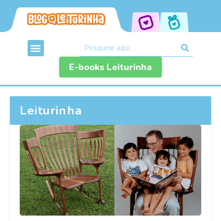
E-books Leiturinha
Leiturinha