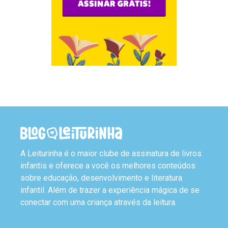
A Leiturinha é o maior clube de assinatura de livros
infantis e oferece a você os melhores conteúdos
sobre educação, desenvolvimento e literatura
infantil. Além de trazer a experiência mágica de se
conectar com uma criança através da leitura.