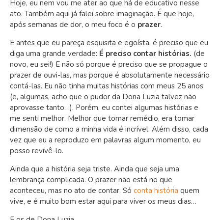
Hoje, eu nem vou me ater ao que há de educativo nesse
ato. Também aqui já falei sobre imaginação. É que hoje,
após semanas de dor, o meu foco é o
prazer
.
E antes que eu pareça esquisita e egoísta, é preciso que eu
diga uma grande verdade:
É preciso contar histórias.
(de
novo, eu sei!) E não só porque é preciso que se propague o
prazer de ouvi-las, mas porque é absolutamente necessário
contá-las. Eu não tinha muitas histórias com meus 25 anos
(e, algumas, acho que o pudor da Dona Luzia talvez não
aprovasse tanto…). Porém, eu contei algumas histórias e
me senti melhor. Melhor que tomar remédio, era tomar
dimensão de como a minha vida é incrível. Além disso, cada
vez que eu a reproduzo em palavras algum momento, eu
posso revivê-lo.
Ainda que a história seja triste. Ainda que seja uma
lembrança complicada. O prazer não está no que
aconteceu, mas no ato de contar. Só
conta história
quem
vive, e é muito bom estar aqui para viver os meus dias…
E os de Dona Luzia.