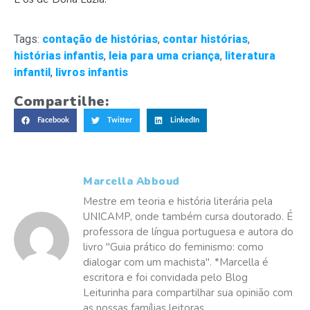
Tags:
contação de histórias
,
contar histórias
,
histórias infantis
,
leia para uma criança
,
literatura
infantil
,
livros infantis
Compartilhe:
Facebook
Twitter
LinkedIn
Marcella Abboud
Mestre em teoria e história literária pela
UNICAMP, onde também cursa doutorado. É
professora de língua portuguesa e autora do
livro "Guia prático do feminismo: como
dialogar com um machista". *Marcella é
escritora e foi convidada pelo Blog
Leiturinha para compartilhar sua opinião com
as nossas famílias leitoras.