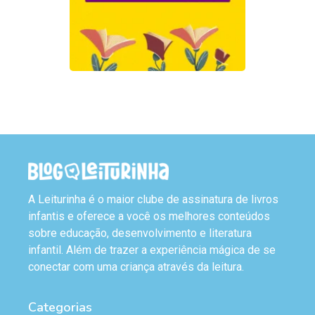
A Leiturinha é o maior clube de assinatura de livros
infantis e oferece a você os melhores conteúdos
sobre educação, desenvolvimento e literatura
infantil. Além de trazer a experiência mágica de se
conectar com uma criança através da leitura.
Categorias