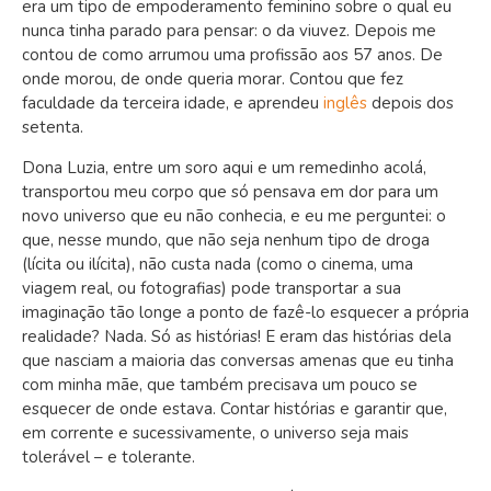
era um tipo de empoderamento feminino sobre o qual eu
nunca tinha parado para pensar: o da viuvez. Depois me
contou de como arrumou uma profissão aos 57 anos. De
onde morou, de onde queria morar. Contou que fez
faculdade da terceira idade, e aprendeu
inglês
depois dos
setenta.
Dona Luzia, entre um soro aqui e um remedinho acolá,
transportou meu corpo que só pensava em dor para um
novo universo que eu não conhecia, e eu me perguntei: o
que, nesse mundo, que não seja nenhum tipo de droga
(lícita ou ilícita), não custa nada (como o cinema, uma
viagem real, ou fotografias) pode transportar a sua
imaginação tão longe a ponto de fazê-lo esquecer a própria
realidade? Nada. Só as histórias! E eram das histórias dela
que nasciam a maioria das conversas amenas que eu tinha
com minha mãe, que também precisava um pouco se
esquecer de onde estava. Contar histórias e garantir que,
em corrente e sucessivamente, o universo seja mais
tolerável – e tolerante.