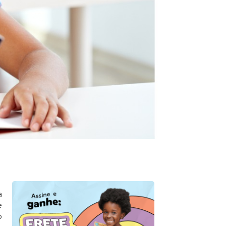
a
e
o