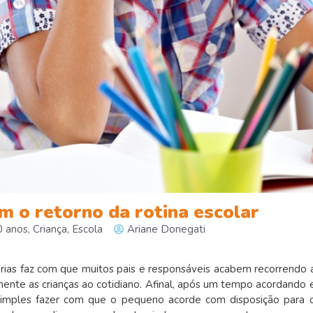
m o retorno da rotina escolar
0 anos
,
Criança
,
Escola
Ariane Donegati
férias faz com que muitos pais e responsáveis acabem recorrendo 
ente as crianças ao cotidiano. Afinal, após um tempo acordando 
 simples fazer com que o pequeno acorde com disposição para 