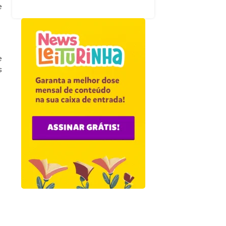
e
e
s