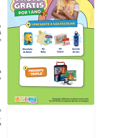
e
á
m
a
e
m
Acompanhe nossas
,
redes sociais
a