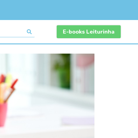
E-books Leiturinha