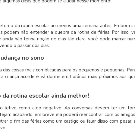
vão algumas dicas que podem te ajudar nesse momento:
 retorno da rotina escolar ao menos uma semana antes. Embora s
s podem não entender a quebra da rotina de férias. Por isso, v
ainda não tenha noção de dias tão clara, você pode marcar nu
r vendo o passar dos dias.
 Mudança no sono
ma das coisas mais complicadas para os pequenos e pequenas. Par
a criança acorde e vá dormir em horários mais próximos aos qu
 da rotina escolar ainda melhor!
 ano letivo como algo negativo. As conversas devem ter um to
estejam acabando, em breve ela poderá reencontrar com os amigos
trar o fim das férias como um castigo ou falar disso com pesar, 
ivo.