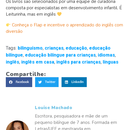
Os livros são selecionados por uma equipe de curadoria
composta por especialistas em desenvolvimento infantil. É
Leiturinha, mas em inglês
Conheça o Flap e incentive o aprendizado do inglês com
diversão
Tags:
bilinguísmo
,
crianças
,
educação
,
educação
bilíngue
,
educação bilíngue para crianças
,
idiomas
,
inglês
,
inglês em casa
,
inglês para crianças
,
línguas
Compartilhe:
Facebook
Twitter
LinkedIn
Louise Machado
Escritora, pesquisadora e mãe de um
pequeno bilíngue de 7 anos. Formada em
Letras/UFF e mestranda em