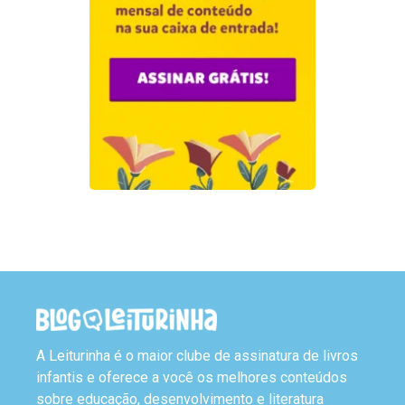
A Leiturinha é o maior clube de assinatura de livros
infantis e oferece a você os melhores conteúdos
sobre educação, desenvolvimento e literatura