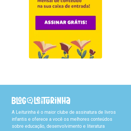
A Leiturinha é o maior clube de assinatura de livros
infantis e oferece a você os melhores conteúdos
sobre educação, desenvolvimento e literatura