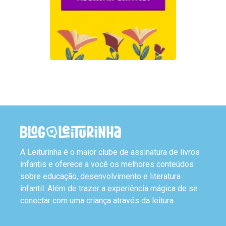
A Leiturinha é o maior clube de assinatura de livros
infantis e oferece a você os melhores conteúdos
sobre educação, desenvolvimento e literatura
infantil. Além de trazer a experiência mágica de se
conectar com uma criança através da leitura.