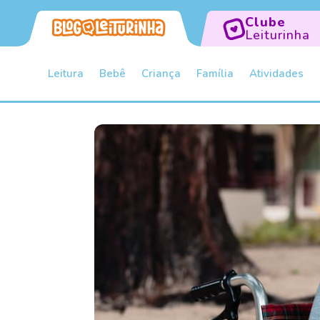
Clube
Leiturinha
Leitura
Bebê
Criança
Família
Atividades