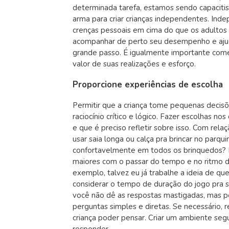
determinada tarefa, estamos sendo capacitist
arma para criar crianças independentes. Ind
crenças pessoais em cima do que os adultos c
acompanhar de perto seu desempenho e ajudá
grande passo. É igualmente importante come
valor de suas realizações e esforço.
Proporcione experiências de escolha
Permitir que a criança tome pequenas decisõ
raciocínio crítico e lógico. Fazer escolhas 
e que é preciso refletir sobre isso. Com re
usar saia longa ou calça pra brincar no parqu
confortavelmente em todos os brinquedos? E
maiores com o passar do tempo e no ritmo d
exemplo, talvez eu já trabalhe a ideia de q
considerar o tempo de duração do jogo pra s
você não dê as respostas mastigadas, mas pe
perguntas simples e diretas. Se necessário,
criança poder pensar. Criar um ambiente segu