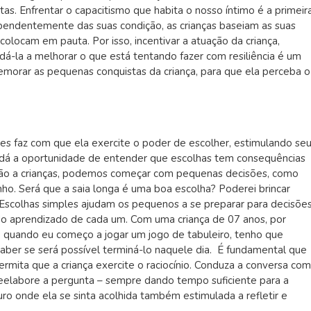
as. Enfrentar o capacitismo que habita o nosso íntimo é a primeir
ependentemente das suas condição, as crianças baseiam as suas
olocam em pauta. Por isso, incentivar a atuação da criança,
-la a melhorar o que está tentando fazer com resiliência é um
morar as pequenas conquistas da criança, para que ela perceba o
es faz com que ela exercite o poder de escolher, estimulando se
nos dá a oportunidade de entender que escolhas tem consequências
lação a crianças, podemos começar com pequenas decisões, como
inho. Será que a saia longa é uma boa escolha? Poderei brincar
scolhas simples ajudam os pequenos a se preparar para decisõe
o aprendizado de cada um. Com uma criança de 07 anos, por
ue quando eu começo a jogar um jogo de tabuleiro, tenho que
aber se será possível terminá-lo naquele dia. É fundamental que
rmita que a criança exercite o raciocínio. Conduza a conversa com
 reelabore a pergunta – sempre dando tempo suficiente para a
ro onde ela se sinta acolhida também estimulada a refletir e