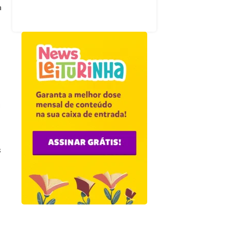
a
u
s