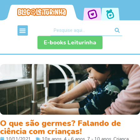
E-books Leiturinha
O que são germes? Falando de
ciência com crianças!
10/11/2021
10+ anos
,
4 - 6 anos
,
7 - 10 anos
,
Criança