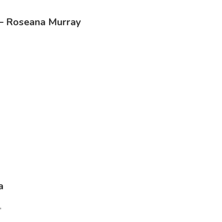
a – Roseana Murray
a
,