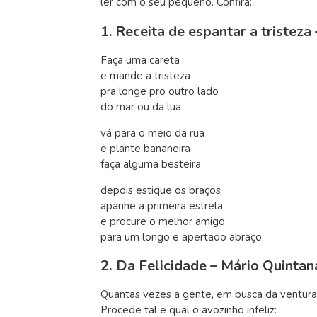
ler com o seu pequeno. Confira:
1. Receita de espantar a tristez
Faça uma careta
e mande a tristeza
pra longe pro outro lado
do mar ou da lua
vá para o meio da rua
e plante bananeira
faça alguma besteira
depois estique os braços
apanhe a primeira estrela
e procure o melhor amigo
para um longo e apertado abraço.
2.
Da Felicidade –
Mário Quintan
Quantas vezes a gente, em busca da ventura
Procede tal e qual o avozinho infeliz: