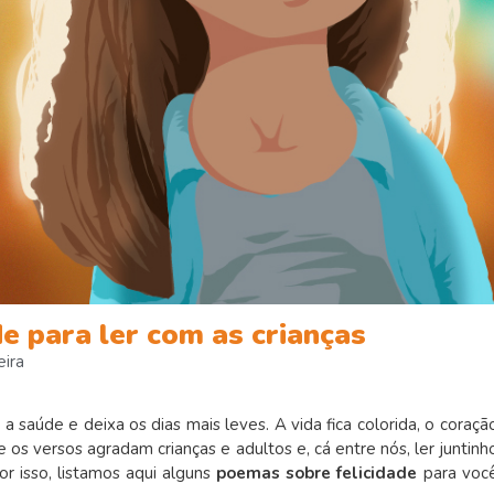
e para ler com as crianças
eira
 saúde e deixa os dias mais leves. A vida fica colorida, o coraçã
e os versos agradam crianças e adultos e, cá entre nós, ler juntinh
r isso, listamos aqui alguns
poemas sobre felicidade
para voc