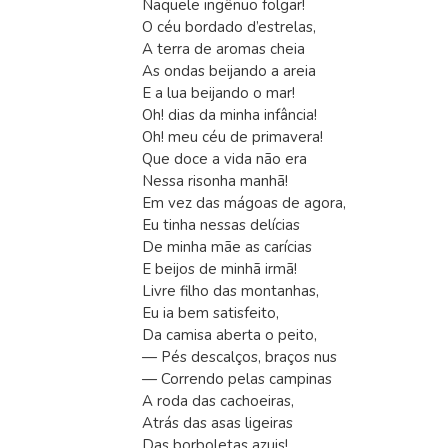
Naquele ingênuo folgar!
O céu bordado d’estrelas,
A terra de aromas cheia
As ondas beijando a areia
E a lua beijando o mar!
Oh! dias da minha infância!
Oh! meu céu de primavera!
Que doce a vida não era
Nessa risonha manhã!
Em vez das mágoas de agora,
Eu tinha nessas delícias
De minha mãe as carícias
E beijos de minhã irmã!
Livre filho das montanhas,
Eu ia bem satisfeito,
Da camisa aberta o peito,
— Pés descalços, braços nus
— Correndo pelas campinas
A roda das cachoeiras,
Atrás das asas ligeiras
Das borboletas azuis!