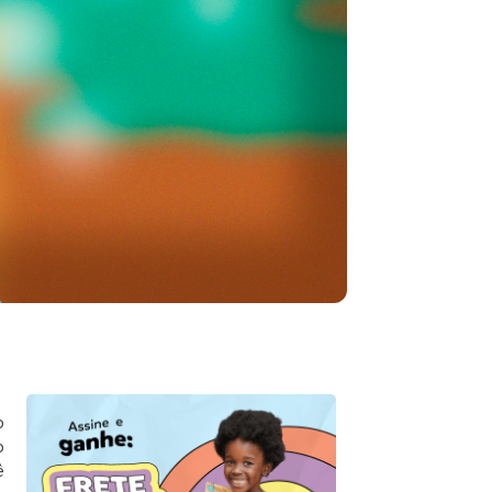
o
o
ê