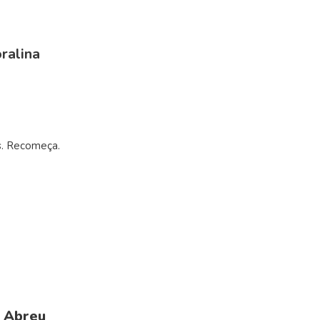
ralina
s. Recomeça.
e Abreu