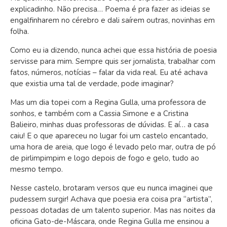
explicadinho. Não precisa… Poema é pra fazer as ideias se
engalfinharem no cérebro e dali saírem outras, novinhas em
folha.
Como eu ia dizendo, nunca achei que essa história de poesia
servisse para mim. Sempre quis ser jornalista, trabalhar com
fatos, números, notícias – falar da vida real. Eu até achava
que existia uma tal de verdade, pode imaginar?
Mas um dia topei com a Regina Gulla, uma professora de
sonhos, e também com a Cassia Simone e a Cristina
Balieiro, minhas duas professoras de dúvidas. E aí… a casa
caiu! E o que apareceu no lugar foi um castelo encantado,
uma hora de areia, que logo é levado pelo mar, outra de pó
de pirlimpimpim e logo depois de fogo e gelo, tudo ao
mesmo tempo.
Nesse castelo, brotaram versos que eu nunca imaginei que
pudessem surgir! Achava que poesia era coisa pra “artista”,
pessoas dotadas de um talento superior. Mas nas noites da
oficina Gato-de-Máscara, onde Regina Gulla me ensinou a