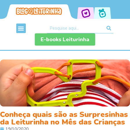
E-books Leiturinha
Conheça quais são as Surpresinhas
da Leiturinha no Mês das Crianças
19/10/2020