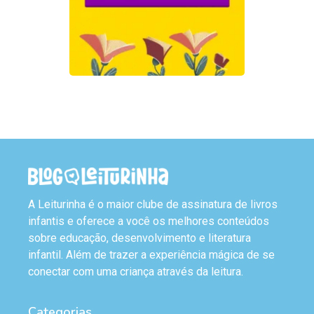
A Leiturinha é o maior clube de assinatura de livros
infantis e oferece a você os melhores conteúdos
sobre educação, desenvolvimento e literatura
infantil. Além de trazer a experiência mágica de se
conectar com uma criança através da leitura.
Categorias