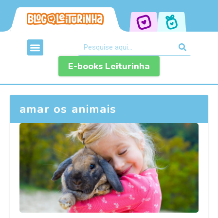
E-books Leiturinha
amar os animais