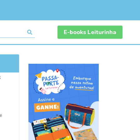
E-books Leiturinha
s
 e