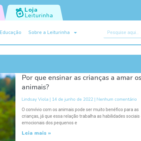
Loja
Leiturinha
Educação
Sobre a Leiturinha
Por que ensinar as crianças a amar o
animais?
Lindsay Viola
14 de junho de 2022
Nenhum comentário
O convívio com os animais pode ser muito benéfico para as
crianças, já que essa relação trabalha as habilidades sociais
emocionais dos pequenos e
Leia mais »