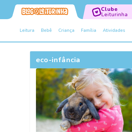
Clube
Leiturinha
Leitura
Bebê
Criança
Família
Atividades
eco-infância