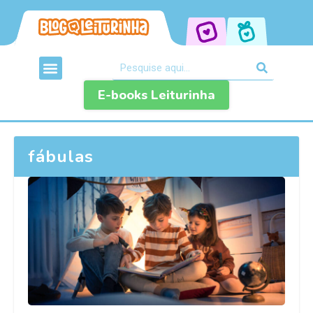
E-books Leiturinha
fábulas