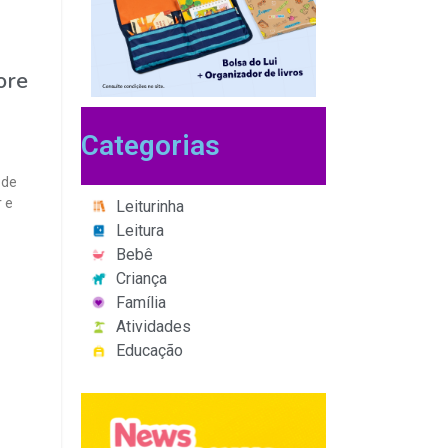
ore
Categorias
 de
r e
Leiturinha
Leitura
Bebê
Criança
Família
Atividades
Educação