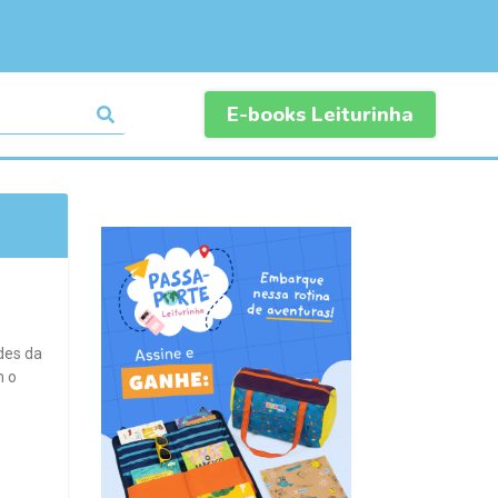
E-books Leiturinha
des da
m o