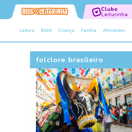
Clube
Leiturinha
Leitura
Bebê
Criança
Família
Atividades
folclore brasileiro