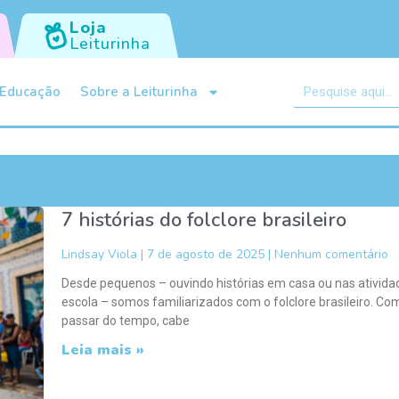
Loja
Leiturinha
Educação
Sobre a Leiturinha
7 histórias do folclore brasileiro
Lindsay Viola
7 de agosto de 2025
Nenhum comentário
Desde pequenos – ouvindo histórias em casa ou nas ativida
escola – somos familiarizados com o folclore brasileiro. Co
passar do tempo, cabe
Leia mais »