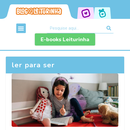
E-books Leiturinha
ler para ser